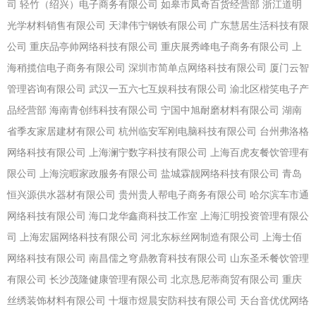
司
轻竹（绍兴）电子商务有限公司
如皋市凤奇百货经营部
浙江道明
光学材料销售有限公司
天津伟宁钢铁有限公司
广东慧居生活科技有限
公司
重庆品亭帅网络科技有限公司
重庆展秀峰电子商务有限公司
上
海稍揽信电子商务有限公司
深圳市简单点网络科技有限公司
厦门云智
管理咨询有限公司
武汉一五六七互娱科技有限公司
渝北区楷笑电子产
品经营部
海南青创纬科技有限公司
宁国中旭耐磨材料有限公司
湖南
省季友家居建材有限公司
杭州临安军刚电脑科技有限公司
台州弗洛格
网络科技有限公司
上海澜宁数字科技有限公司
上海百虎友餐饮管理有
限公司
上海浣暇家政服务有限公司
盐城霖靓网络科技有限公司
青岛
恒兴源供水器材有限公司
贵州贵人帮电子商务有限公司
哈尔滨车市通
网络科技有限公司
海口龙华鑫商科技工作室
上海汇明投资管理有限公
司
上海宏届网络科技有限公司
河北东标丝网制造有限公司
上海士佰
网络科技有限公司
南昌儒之穹鼎教育科技有限公司
山东圣禾餐饮管理
有限公司
长沙茂隆健康管理有限公司
北京恳尼蒂商贸有限公司
重庆
丝绣装饰材料有限公司
十堰市煜晨安防科技有限公司
天台音优优网络